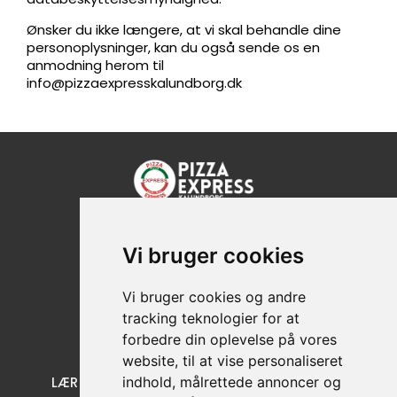
Ønsker du ikke længere, at vi skal behandle dine
personoplysninger, kan du også sende os en
anmodning herom til
info@pizzaexpresskalundborg.dk
Kordilgade 66, 4400 Kalundborg
Vi bruger cookies
+45 59 51 46 00
CVR nr: 33673736
Vi bruger cookies og andre
tracking teknologier for at
forbedre din oplevelse på vores
website, til at vise personaliseret
indhold, målrettede annoncer og
LÆR OS AT KENDE
KUNDE SERVICE