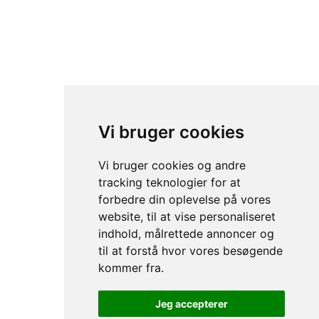
Kordilgade 66, 4400 Kalundborg
Vi bruger cookies
+45 59 51 46 00
CVR nr: 33673736
Vi bruger cookies og andre
tracking teknologier for at
forbedre din oplevelse på vores
website, til at vise personaliseret
indhold, målrettede annoncer og
LÆR OS AT KENDE
KUNDE SERVICE
til at forstå hvor vores besøgende
Menu
Cookies
kommer fra.
Om Os
Brugervilkår
Kontakt
Privatlivserklæring
Jeg accepterer