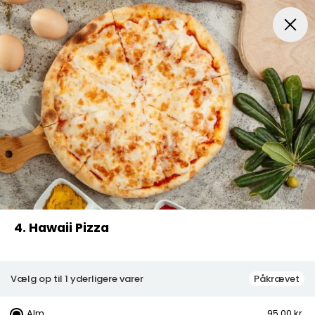
Pasta
Kebab Box
Diverse
Drikkevarer
Menuer
4. Hawaii Pizza
Vælg op til 1 yderligere varer
Påkrævet
Alm.
95,00 kr.