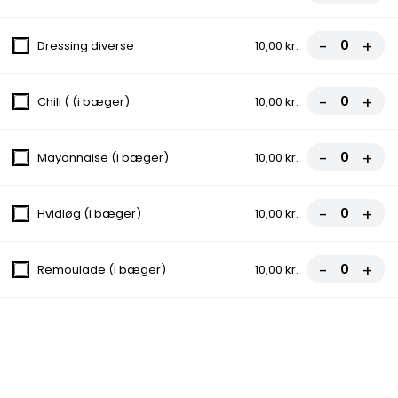
13. Madera Pizza
Tomat, Ost, Kebab, Pommes frites, Persille,
-
+
Dressing diverse
10,00 kr.
Tivoli dressing
fra
110,00 kr.
-
+
Chili ( (i bæger)
10,00 kr.
14. Zorro Pizza
Tomat, Ost, Kebab, Pepperoni, Bacon,
-
+
Mayonnaise (i bæger)
10,00 kr.
Chili, Hvidløg
fra
110,00 kr.
-
+
Hvidløg (i bæger)
10,00 kr.
15. Up Town Pizza
Tomat, Ost, Kebab, Kylling, Champignon,
-
+
Remoulade (i bæger)
10,00 kr.
Dressing
fra
110,00 kr.
16. India Pizza
Tomat, Ost, Ananas, Bacon, Kylling, Karry