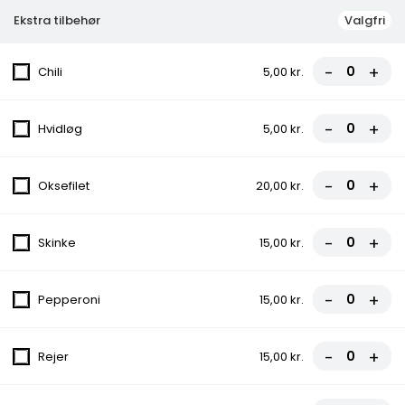
Pizza
Ekstra tilbehør
Valgfri
0. Margherita Pizza
-
+
Chili
5,00 kr.
Tomat, Ost
fra
80,00 kr.
-
+
Hvidløg
5,00 kr.
1. Vesuvio Pizza
-
+
Oksefilet
20,00 kr.
Tomat, Ost, Skinke
fra
90,00 kr.
-
+
Skinke
15,00 kr.
2. La Busola Pizza
Tomat, Ost, Skinke, Pepperoni
-
+
Pepperoni
15,00 kr.
fra
95,00 kr.
-
+
Rejer
15,00 kr.
3. Capricciosa Pizza