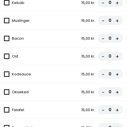
Tomat, Ost, Skinke, Champignon
-
+
Kebab
15,00 kr.
fra
95,00 kr.
-
+
Muslinger
15,00 kr.
4. Hawaii Pizza
Tomat, Ost, Skinke, Ananas
-
+
Bacon
15,00 kr.
fra
95,00 kr.
-
+
Ost
15,00 kr.
5. Patata Pizza
Tomat, Bacon, Kylling, Pesto, Mozarella,
-
+
Kodsauce
15,00 kr.
Kartoffel
fra
110,00 kr.
-
+
Oksekød
15,00 kr.
6. First Food Pizza
Tomat, Ost, Pepperoni, Dressing
-
+
Falafel
15,00 kr.
fra
95,00 kr.