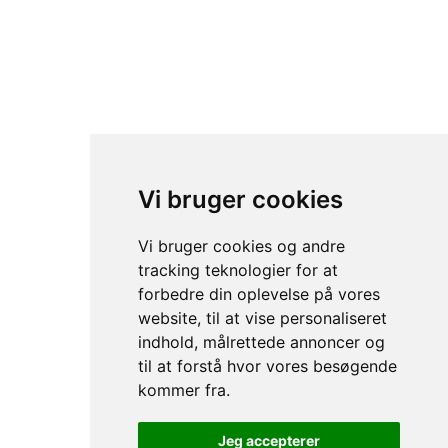
Kordilgade 66, 4400 Kalundborg
Vi bruger cookies
+45 59 51 46 00
CVR nr: 33673736
Vi bruger cookies og andre
tracking teknologier for at
forbedre din oplevelse på vores
website, til at vise personaliseret
LÆR OS AT KENDE
KUNDE SERVICE
indhold, målrettede annoncer og
til at forstå hvor vores besøgende
Menu
Cookies
kommer fra.
Om Os
Brugervilkår
Kontakt
Privatlivserklæring
Jeg accepterer