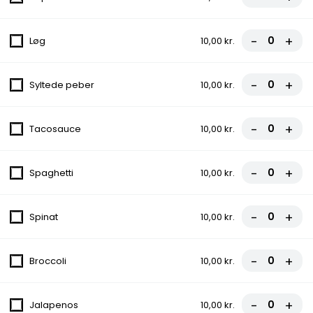
Bacon, Løg
fra
110,00 kr.
-
+
Løg
10,00 kr.
10. Italiana Pizza
Tomat, Ost, Løg, Kødsauce
-
+
Syltede peber
10,00 kr.
fra
95,00 kr.
-
+
Tacosauce
10,00 kr.
11. Gourmet Pizza
Tomat, Ost, Skinke, Bacon, Cocktailpølser
-
+
Spaghetti
10,00 kr.
fra
105,00 kr.
-
+
Spinat
10,00 kr.
12. Kalundborg Pizza
Tomat, Ost, Kylling, Dressing, Salat
-
+
Broccoli
10,00 kr.
fra
95,00 kr.
-
+
Jalapenos
10,00 kr.