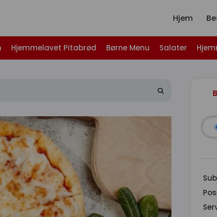
Hjem
Bes
h
Hjemmelavet Pitabrød
Børne Menu
Salater
Hjem
B
Sub
Pos
Ser