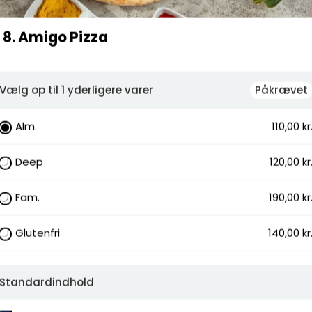
, Kødstrimler, Tun, Cocktailpølser, Ananas,
peber, Tacosauce, Spaghetti, Spinat, Broccoli,
r), Mayonnaise (i bæger), Hvidløg (i bæger),
8. Amigo Pizza
Vælg op til 1 yderligere varer
Påkrævet
Alm.
110,00 kr
Deep
120,00 kr
Fam.
190,00 kr
Glutenfri
140,00 kr
Standardindhold