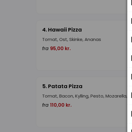
4. Hawaii Pizza
Tomat, Ost, Skinke, Ananas
fra
95,00 kr.
5. Patata Pizza
Tomat, Bacon, Kylling, Pesto, Mozarella, K
fra
110,00 kr.