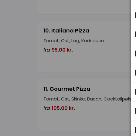
10. Italiana Pizza
Tomat, Ost, Løg, Kødsauce
fra
95,00 kr.
11. Gourmet Pizza
Tomat, Ost, Skinke, Bacon, Cocktailpølser
fra
105,00 kr.