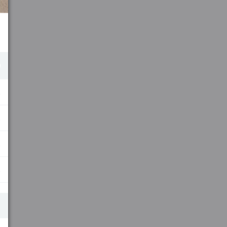
.
.
.
.