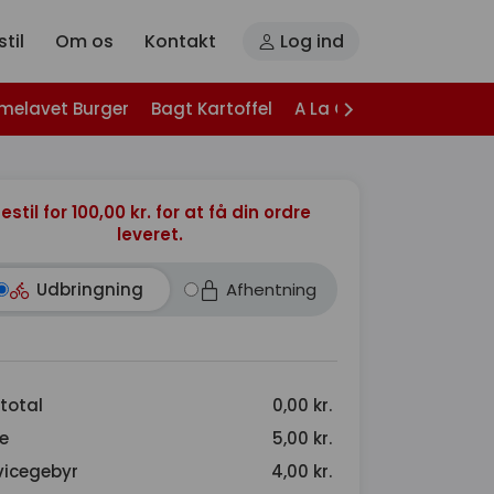
til
Om os
Kontakt
Log ind
melavet Burger
Bagt Kartoffel
A La Carte
Nachos
estil for 100,00 kr. for at få din ordre
leveret.
Udbringning
Afhentning
total
0,00 kr.
e
5,00 kr.
vicegebyr
4,00 kr.