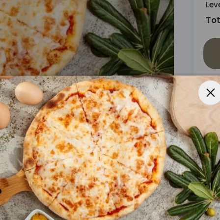
Lev
Tot
 Kødsauce, Tacosauce
Skinke, Pepperoni, Rejer, Kebab, Muslinger, Bacon,