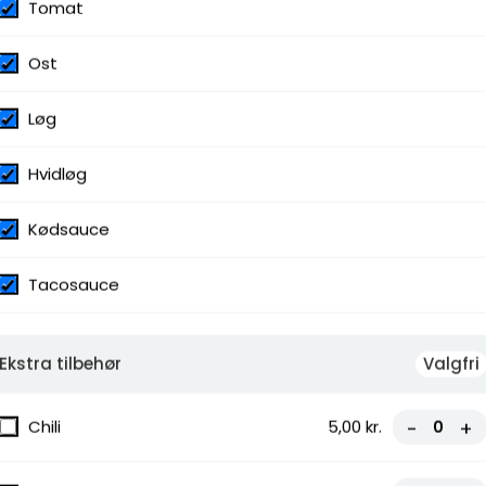
Tomat
Ost
Løg
Hvidløg
Kødsauce
Tacosauce
Ekstra tilbehør
Valgfri
Chili
5,00 kr.
-
+