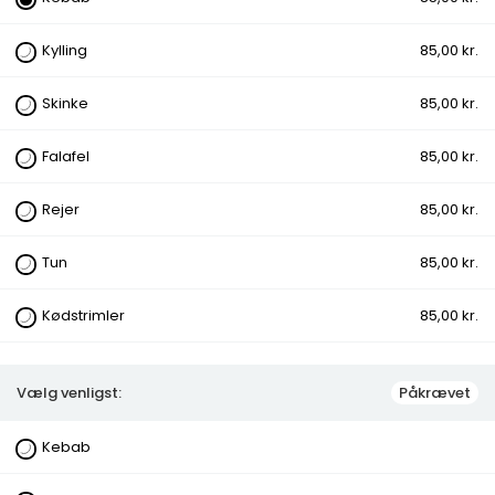
Kylling
85,00 kr.
27. Pizzasandwich
Skinke
85,00 kr.
Kategorier:
Pizza Sandwich
Variants:
Falafel
85,00 kr.
Kebab, Kylling, Skinke, Falafel, Rejer, Tun,
Kødstrimler
Rejer
85,00 kr.
Vælg venligst:
Kebab, Kylling, Skinke, Falafel, Rejer,
Tun, Kødstrimler
Tun
85,00 kr.
Kødstrimler
85,00 kr.
Pizza
Vælg venligst:
Påkrævet
0. Margherita Pizza
Tomat, Ost
Kebab
fra
80,00 kr.