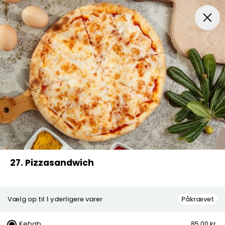
s
Pasta
Kebab Box
Diverse
Drikkevarer
Menuer
27. Pizzasandwich
Vælg op til 1 yderligere varer
Påkrævet
Kebab
85,00 kr.