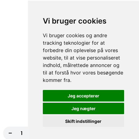
Kordilgade 66, 4400 Kalundborg
Vi bruger cookies
+45 59 51 46 00
CVR nr: 33673736
Vi bruger cookies og andre
tracking teknologier for at
forbedre din oplevelse på vores
website, til at vise personaliseret
LÆR OS AT KENDE
KUNDE SERVICE
indhold, målrettede annoncer og
til at forstå hvor vores besøgende
Menu
Cookies
kommer fra.
Om Os
Brugervilkår
Kontakt
Privatlivserklæring
Jeg accepterer
Jeg nægter
FØLG OS.
Facebook
Skift indstillinger
-
+
Læg i kurv
85,00 kr.
2026 ©
Mad Expres - Online Bestilling System